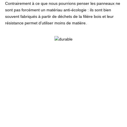
Contrairement à ce que nous pourrions penser les panneaux ne
sont pas forcément un matériau anti-écologie : ils sont bien
souvent fabriqués à partir de déchets de la filière bois et leur
résistance permet d’utiliser moins de matière.
FABRICATION À MARCHAUX
Nous fabriquons tous nos produits en bois massif et panneaux à
l’exception des bloc portes qui proviennent d’industriels français.
Pour ce faire nous avons un parc machine complet.
Les menuisiers fabricants transmettent leur savoir aux apprentis.
ÉQUIPES DE POSE INTÉGRÉES